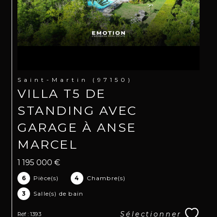
Saint-Martin (97150)
VILLA T5 DE
STANDING AVEC
GARAGE À ANSE
MARCEL
1 195 000 €
6
Pièce(s)
4
Chambre(s)
3
Salle(s) de bain
Sélectionner
Réf : 1393