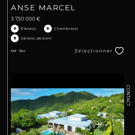
ANSE MARCEL
3 750 000 €
9
Pièce(s)
8
Chambre(s)
8
Salle(s) de bain
Sélectionner
Réf : 1164
CONTACT