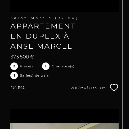
Saint-Martin (97150)
APPARTEMENT
EN DUPLEX À
ANSE MARCEL
373 500 €
2
Pièce(s)
1
Chambre(s)
1
Salle(s) de bain
Sélectionner
Réf : 1142