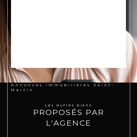
Désolé,
AUCUNE ANNONCE
TROUVÉE SELON VOS
CRITÈRES
Effectuez une nouvelle recherche en modifiant vos
critères
Annonces immobilières Saint-
Martin
Les autres biens
PROPOSÉS PAR
L'AGENCE