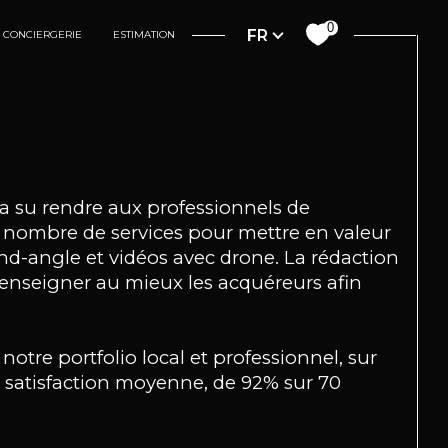
Langue
0
FR
CONCIERGERIE
ESTIMATION
a su rendre aux professionnels de
in nombre de services pour mettre en valeur
nd-angle et vidéos avec drone. La rédaction
renseigner au mieux les acquéreurs afin
notre portfolio local et professionnel, sur
e satisfaction moyenne, de 92% sur 70