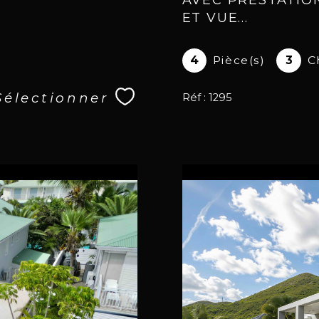
ET VUE...
4
Pièce(s)
3
C
Sélectionner
Réf : 1295