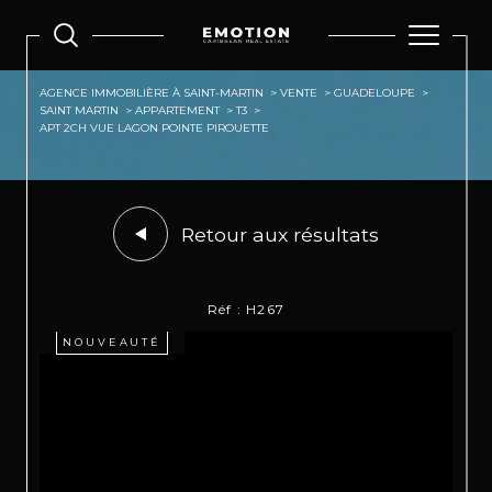
AGENCE IMMOBILIÈRE À SAINT-MARTIN
VENTE
GUADELOUPE
SAINT MARTIN
APPARTEMENT
T3
APT 2CH VUE LAGON POINTE PIROUETTE
Retour aux résultats
Réf : H267
NOUVEAUTÉ