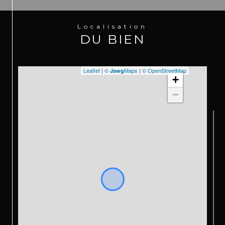
Retrouvez également nos dernières annonces sur 
Instagram 
@sxmrealestatelistings / @karl.pankow
Localisation
DU BIEN
Leaflet
|
©
Maps
|
© OpenStreetMap
Jawg
+
−