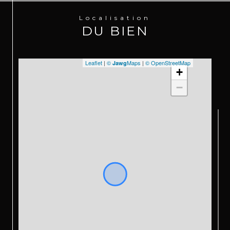
- PZR 2021 : zone blanche
Localisation
-Prix frais d’agence inclus, à la charge du vendeur : 
DU BIEN
4 950 000 USD
- Charges : en cours
Leaflet
|
©
Maps
|
© OpenStreetMap
Jawg
+
- Taxe foncière : en cours
−
Pour plus d’informations ou pour organiser une 
visite, contactez-nous dès maintenant par 
téléphone ou 
WhatsApp au +590 690 66 35 40 
ou au +590 690 11 05 89. 
Retrouvez également toutes nos exclusivités sur 
Instagram 
@sxmrealestatelistings.