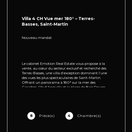
Villa 4 CH Vue mer 180° – Terres-
Basses, Saint-Martin
Nouveau mandat
Le cabinet Emotion Real Estate vous propose à la 
vente, au cœur du secteur exclusif et recherché des 
Terres-Basses, une villa d’exception dominant l’une 
des vues les plus spectaculaires de Saint-Martin. 
Offrant un panorama à 180° sur la mer des 
Caraïbes, l’île d’Anguilla et la plage de Baie Rouge, 
cette propriété unique combine luxe, intimité et 
harmonie avec la nature environnante.
8
Pièce(s)
4
Chambre(s)
Entièrement reconstruite en 2001 puis améliorée en 
2018, la villa Aquarock se distingue par son 
architecture lumineuse et ouverte. Véritable puits 