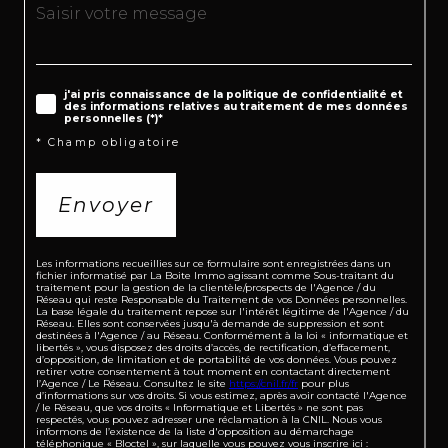
j'ai pris connaissance de la politique de confidentialité et
des informations relatives au traitement de mes données
personnelles (*)*
* Champ obligatoire
Envoyer
Les informations recueillies sur ce formulaire sont enregistrées dans un
fichier informatisé par La Boite Immo agissant comme Sous-traitant du
traitement pour la gestion de la clientèle/prospects de l'Agence / du
Réseau qui reste Responsable du Traitement de vos Données personnelles.
La base légale du traitement repose sur l'intérêt légitime de l'Agence / du
Réseau. Elles sont conservées jusqu'à demande de suppression et sont
destinées à l'Agence / au Réseau. Conformément à la loi « informatique et
libertés », vous disposez des droits d’accès, de rectification, d’effacement,
d’opposition, de limitation et de portabilité de vos données. Vous pouvez
retirer votre consentement à tout moment en contactant directement
l’Agence / Le Réseau. Consultez le site
https://cnil.fr/fr
pour plus
d’informations sur vos droits. Si vous estimez, après avoir contacté l'Agence
/ le Réseau, que vos droits « Informatique et Libertés » ne sont pas
respectés, vous pouvez adresser une réclamation à la CNIL. Nous vous
informons de l’existence de la liste d'opposition au démarchage
téléphonique « Bloctel », sur laquelle vous pouvez vous inscrire ici :