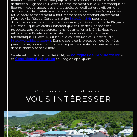
Réseau. Elles sont conservées jusqu'à demande de suppression et sont
destinées à l'Agence / au Réseau. Conformément à la loi « informatique et
libertés », vous disposez des droits d’accès, de rectification, d’effacement,
d’opposition, de limitation et de portabilité de vos données. Vous pouvez
retirer votre consentement à tout moment en contactant directement
l’Agence / Le Réseau. Consultez le site
https://cnil.fr/fr
pour plus
d’informations sur vos droits. Si vous estimez, après avoir contacté l'Agence
/ le Réseau, que vos droits « Informatique et Libertés » ne sont pas
respectés, vous pouvez adresser une réclamation à la CNIL. Nous vous
informons de l’existence de la liste d'opposition au démarchage
téléphonique « Bloctel », sur laquelle vous pouvez vous inscrire ici :
https://www.bloctel.gouv.fr
. Dans le cadre de la protection des Données
personnelles, nous vous invitons à ne pas inscrire de Données sensibles
dans le champ de saisie libre.
Ce site est protégé par reCAPTCHA, les
Politiques de Confidentialité
et
es
Conditions d'utilisation
de Google s'appliquent.
Ces biens peuvent aussi
VOUS INTÉRESSER