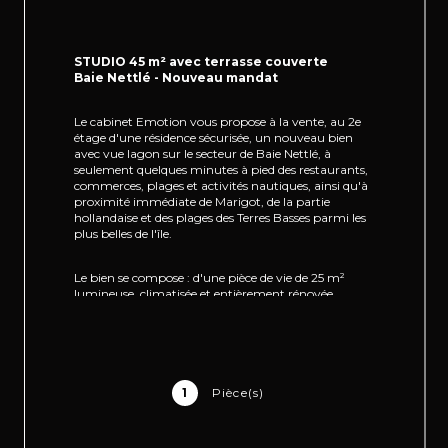
STUDIO 45 m² avec terrasse couverte
Baie Nettlé - Nouveau mandat 
Le cabinet Emotion vous propose à la vente, au 2e 
étage d'une résidence sécurisée, un nouveau bien 
avec vue lagon sur le secteur de Baie Nettlé, à 
seulement quelques minutes à pied des restaurants, 
commerces, plages et activités nautiques, ainsi qu'à 
proximité immédiate de Marigot, de la partie 
hollandaise et des plages des Terres Basses parmi les 
plus belles de l'île.
Le bien se compose : d'une pièce de vie de 25 m² 
lumineuse, climatisée et entièrement rénovée, 
offrant une petite vue sur le lagon, d'une cuisine 
aménagée et équipée d'environ 11 m² implantée sur 
la terrasse couverte, d'une salle d'eau moderne 
rénovée.
1
Pièce(s)
Le bien se compose en annexes : deux piscines 
communes, accès direct au lagon, parkings 
extérieurs au sein de la résidence sécurisée avec 