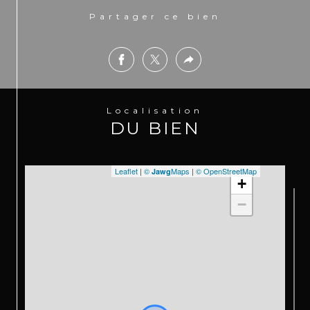
Partager ce bien
Localisation
DU BIEN
Leaflet
|
©
Maps
|
© OpenStreetMap
Jawg
+
−