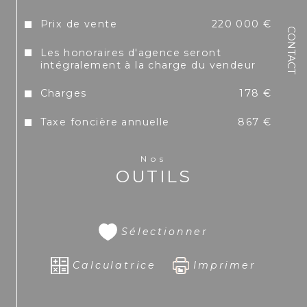
vendeur)
Prix de vente
220 000 €
CONTACT
Les honoraires d'agence seront
intégralement à la charge du vendeur
Charges : 178 €/mois
Charges
178 €
Taxe foncière annuelle
867 €
Taxe foncière : 867 €/an
Nos
OUTILS
Dossier sur demande. 
Pour plus d'information, contactez dès maintenant 
Sélectionner
Emeline ANDRAC 
par téléphone au 
+590 690 57 
41 64
,ou 
WhatsApp au +33 6 14 82 15 23 ainsi que 
par messages privés
Calculatrice
Imprimer