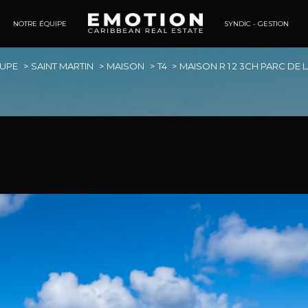
NOTRE ÉQUIPE
SYNDIC - GESTION
Tertaires
UPE
SAINT MARTIN
MAISON
T4
MAISON R 1 2 3CH PARC DE 