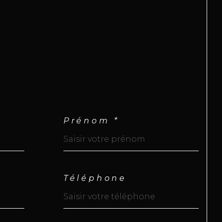
bre de lots : 7
e PZR 2021 : Zone blanche
Prénom *
x HAI : 445 000 € (honoraires charge 
deur)
Téléphone
rges : 190 €/mois