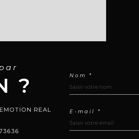
Nom
Zon
 par
Nom *
N ?
Pri
ven
EMOTION REAL
E-mail *
Cha
773636