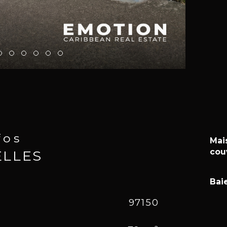
fos
Mai
cou
ELLES
Bai
Caracté
97150
No