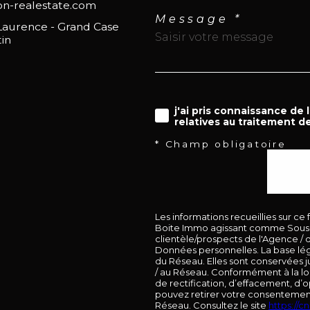
n-realestate.com
Message *
 Laurence - Grand Case
in
Tax
j'ai pris connaissance de 
relatives au traitement d
* Champ obligatoire
Infos
Retr
Les informations recueillies sur ce
@
S
Boite Immo agissant comme Sous-tr
clientèle/prospects de l'Agence /
Données personnelles. La base léga
du Réseau. Elles sont conservées 
/ au Réseau. Conformément à la loi 
de rectification, d’effacement, d’o
pouvez retirer votre consentemen
Réseau. Consultez le site
https://cnil