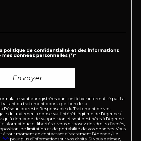
e foncière : 1 250 €
la politique de confidentialité et des informations
e mes données personnelles (*)*
Envoyer
 & visites : 
WhatsApp +590 690 66 35 40
ouvez toutes nos annonces sur 
Instagram : 
 formulaire sont enregistrées dans un fichier informatisé par La
XMREALESTATELISTING
aitant du traitement pour la gestion de la
 du Réseau qui reste Responsable du Traitement de vos
le du traitement repose sur l'intérêt légitime de l'Agence /
jusqu'à demande de suppression et sont destinées à l'Agence
« informatique et libertés », vous disposez des droits d’accès,
pposition, de limitation et de portabilité de vos données. Vous
t à tout moment en contactant directement l’Agence / Le
.fr/fr
pour plus d’informations sur vos droits. Si vous estimez,