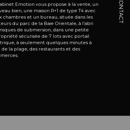
CONTACT
de salle d'eau
abinet Emotion vous propose à la vente, un 
eau bien, une maison R+1 de type T4 avec 
rasse
 chambres et un bureau, située dans les 
eurs du parc de la Baie Orientale, à l’abri 
risques de submersion, dans une petite 
rs mitoyens
opriété sécurisée de 7 lots avec portail 
trique, à seulement quelques minutes à 
 de la plage, des restaurants et des 
merces.
ien se compose au rez-de-chaussée : d’une 
ée avec dégagements, un salon traversant 
neux ouvrant sur une terrasse couverte de 
² exposée Nord-Ouest, une cuisine semi-
erte aménagée, une chambre de 12,5 m² 
 rangements intégrés, une salle d’eau avec 
he à l’italienne.