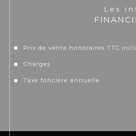
Les i
FINANC
Prix de vente honoraires TTC incl
Charges
Taxe foncière annuelle