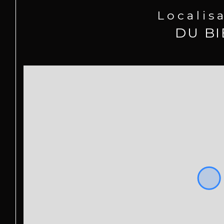
Localis
DU B