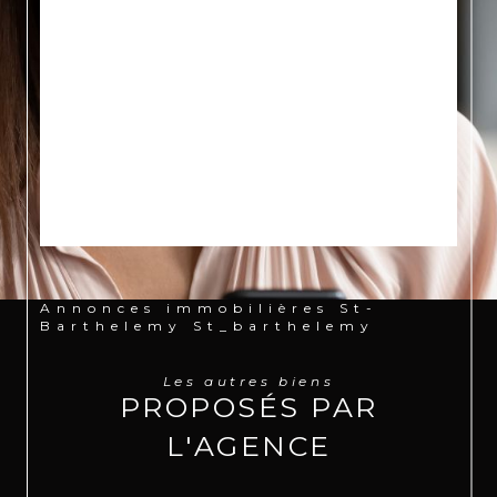
Désolé,
AUCUNE ANNONCE
TROUVÉE SELON VOS
CRITÈRES
Effectuez une nouvelle recherche en modifiant vos
critères
Annonces immobilières St-
Barthelemy St_barthelemy
Les autres biens
PROPOSÉS PAR
L'AGENCE