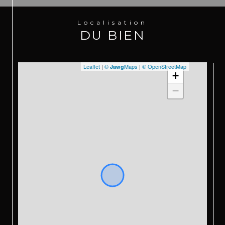
Localisation
DU BIEN
Leaflet
|
©
Maps
|
© OpenStreetMap
Jawg
+
−