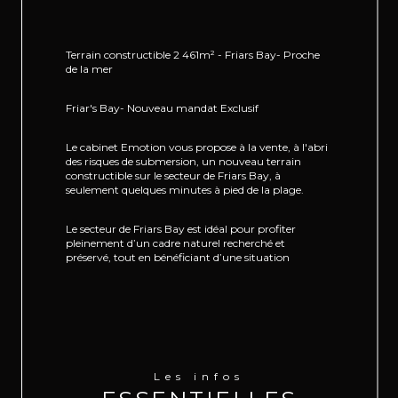
Terrain constructible 2 461m² - Friars Bay- Proche 
de la mer
Friar's Bay- Nouveau mandat Exclusif
Le cabinet Emotion vous propose à la vente, à l'abri 
des risques de submersion, un nouveau terrain 
constructible sur le secteur de Friars Bay, à 
seulement quelques minutes à pied de la plage.
Le secteur de Friars Bay est idéal pour profiter 
pleinement d’un cadre naturel recherché et 
préservé, tout en bénéficiant d’une situation 
stratégique entre Marigot et Grand Case. 
L’environnement résidentiel et la proximité des 
plages en font un emplacement particulièrement 
attractif.
Le terrain plat d'une surface de 2 461 m², avec une 
emprise au sol de 0,4 et un COS de 0,35 (secteur 
Les infos
UG) permet une constructibilité jusqu’à 861 m² au 
sol, raccordé au réseau d’eau, avec attente EDF 