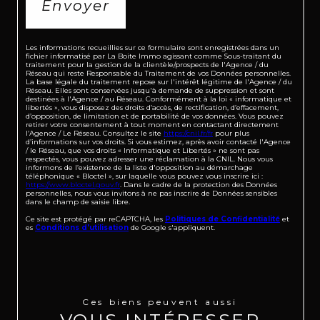
Envoyer
Les informations recueillies sur ce formulaire sont enregistrées dans un
fichier informatisé par La Boite Immo agissant comme Sous-traitant du
traitement pour la gestion de la clientèle/prospects de l'Agence / du
Réseau qui reste Responsable du Traitement de vos Données personnelles.
La base légale du traitement repose sur l'intérêt légitime de l'Agence / du
Réseau. Elles sont conservées jusqu'à demande de suppression et sont
destinées à l'Agence / au Réseau. Conformément à la loi « informatique et
libertés », vous disposez des droits d’accès, de rectification, d’effacement,
d’opposition, de limitation et de portabilité de vos données. Vous pouvez
retirer votre consentement à tout moment en contactant directement
l’Agence / Le Réseau. Consultez le site
https://cnil.fr/fr
pour plus
d’informations sur vos droits. Si vous estimez, après avoir contacté l'Agence
/ le Réseau, que vos droits « Informatique et Libertés » ne sont pas
respectés, vous pouvez adresser une réclamation à la CNIL. Nous vous
informons de l’existence de la liste d'opposition au démarchage
téléphonique « Bloctel », sur laquelle vous pouvez vous inscrire ici :
https://www.bloctel.gouv.fr
. Dans le cadre de la protection des Données
personnelles, nous vous invitons à ne pas inscrire de Données sensibles
dans le champ de saisie libre.
Ce site est protégé par reCAPTCHA, les
Politiques de Confidentialité
et
es
Conditions d'utilisation
de Google s'appliquent.
Ces biens peuvent aussi