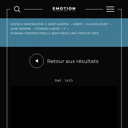
AGENCE IMMOBILIÈRE À SAINT-MARTIN
VENTE
GUADELOUPE
SAINT MARTIN
TERRAIN A BATIR
T
TERRAIN CONSTRUCTIBLE 2 461M FRIAR S BAY PROCHE MER
Retour aux résultats
Réf : 1410