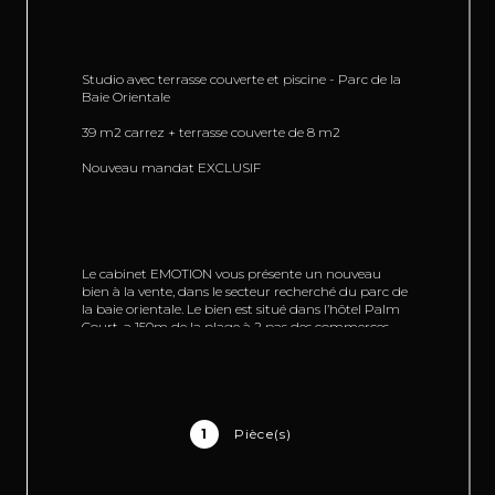
Studio avec terrasse couverte et piscine - Parc de la 
Baie Orientale
39 m2 carrez + terrasse couverte de 8 m2
Nouveau mandat EXCLUSIF
Le cabinet EMOTION vous présente un nouveau 
bien à la vente, dans le secteur recherché du parc de 
la baie orientale. Le bien est situé dans l’hôtel Palm 
Court, a 150m de la plage à 2 pas des commerces, 
restaurants, et activités nautiques.
1
Pièce(s)
Ce bien se compose : d'une entrée sur dégagements 
et la cuisine équipée et aménagée, une pièce de vie 
lumineuse de 25.50 m2 exposée Nord-Est donnant 