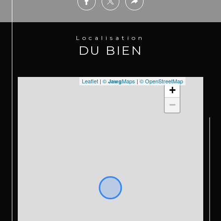
Localisation
DU BIEN
Leaflet
|
©
Maps
|
© OpenStreetMap
Jawg
+
−