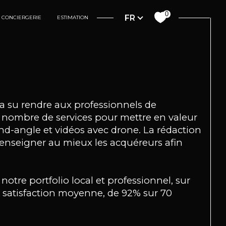
Langue
0
FR
CONCIERGERIE
ESTIMATION
a su rendre aux professionnels de
in nombre de services pour mettre en valeur
nd-angle et vidéos avec drone. La rédaction
renseigner au mieux les acquéreurs afin
notre portfolio local et professionnel, sur
e satisfaction moyenne, de 92% sur 70