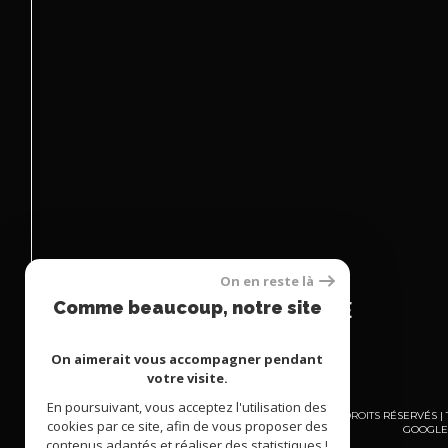
Espace
On en reste là
PROPRIÉTAIRE
Comme beaucoup, notre site
utilise les cookies
se connecter
On aimerait vous accompagner pendant
votre visite.
En poursuivant, vous acceptez l'utilisation des
© 2026 | TOUS DROITS RÉSERVÉS
cookies par ce site, afin de vous proposer des
GOOGLE 
contenus adaptés et réaliser des statistiques !