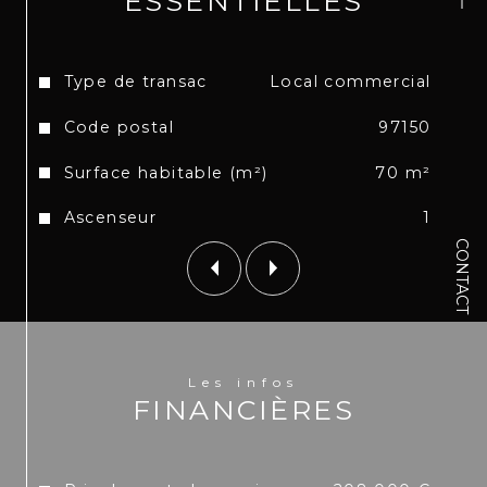
ESSENTIELLES
- Prix HAI: 208 000 euros
Caractéristiques
Valeurs
Type de transac
Local commercial
- Charges mensuelles: environ 170 euros / mois
Code postal
97150
- Taxe Foncière : 1500/ an
Surface habitable (m²)
70 m²
- Nombre de lots principaux : 163
Ascenseur
1
CONTACT
Pour plus d'information, contactez-nous dès 
maintenant par téléphone ou Whatsapp au (+590) 
6 90 66 08 39, ainsi que par messages privés sur la 
page Facebook : 
https://www.facebook.com/Christophe-Emotion-
Real-Estate-SXM-110044307814692
Les infos
FINANCIÈRES