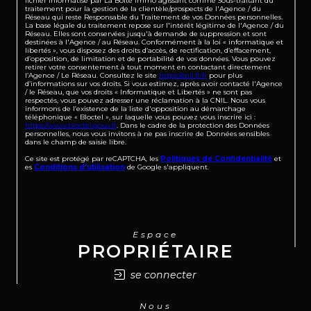
traitement pour la gestion de la clientèle/prospects de l'Agence / du
Réseau qui reste Responsable du Traitement de vos Données personnelles.
La base légale du traitement repose sur l'intérêt légitime de l'Agence / du
Réseau. Elles sont conservées jusqu'à demande de suppression et sont
destinées à l'Agence / au Réseau. Conformément à la loi « informatique et
libertés », vous disposez des droits d’accès, de rectification, d’effacement,
d’opposition, de limitation et de portabilité de vos données. Vous pouvez
retirer votre consentement à tout moment en contactant directement
l’Agence / Le Réseau. Consultez le site
https://cnil.fr/fr
pour plus
d’informations sur vos droits. Si vous estimez, après avoir contacté l'Agence
/ le Réseau, que vos droits « Informatique et Libertés » ne sont pas
respectés, vous pouvez adresser une réclamation à la CNIL. Nous vous
informons de l’existence de la liste d'opposition au démarchage
téléphonique « Bloctel », sur laquelle vous pouvez vous inscrire ici :
https://www.bloctel.gouv.fr
. Dans le cadre de la protection des Données
personnelles, nous vous invitons à ne pas inscrire de Données sensibles
dans le champ de saisie libre.
Ce site est protégé par reCAPTCHA, les
Politiques de Confidentialité
et
es
Conditions d'utilisation
de Google s'appliquent.
Espace
PROPRIÉTAIRE
se connecter
Nous