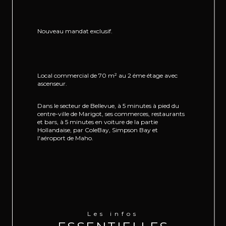
Nouveau mandat exclusif.
Local commercial de 70 m² au 2 éme étage avec 
ascenseur.
Dans le secteur de Bellevue, à 5 minutes à pied du 
centre-ville de Marigot, ses commerces, restaurants 
et bars, à 5 minutes en voiture de la partie 
Hollandaise, par ColeBay, Simpson Bay et 
l'aéroport de Maho.
Le bien se compose : d'une grande pièce 
entièrement rénovée et climatisée, facilement 
modulables et aménageables.
Pour le stationnement, vous bénéficiez d'une place 
de parking en intérieur.
Les infos