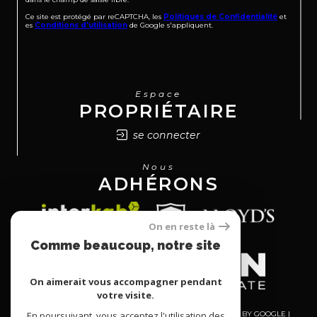
Ce site est protégé par reCAPTCHA, les
Politiques de Confidentialité
et
es
Conditions d'utilisation
de Google s'appliquent.
Espace
PROPRIÉTAIRE
se connecter
Nous
ADHÉRONS
On en reste là
Comme beaucoup, notre site
utilise les cookies
On aimerait vous accompagner pendant
votre visite.
En poursuivant, vous acceptez l'utilisation des
© 2026 | TOUS DROITS RÉSERVÉS | TRADUCTION POWERED BY GOOGLE |