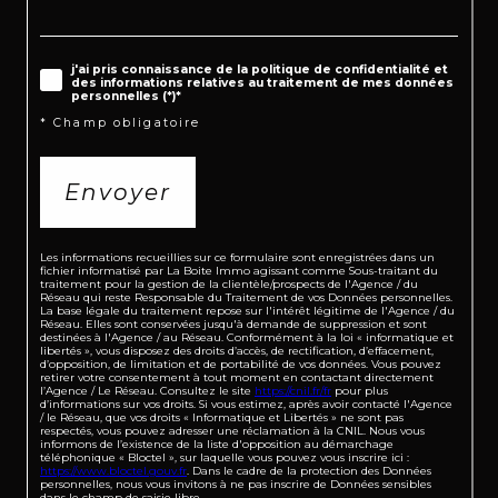
j'ai pris connaissance de la politique de confidentialité et
des informations relatives au traitement de mes données
personnelles (*)*
* Champ obligatoire
Envoyer
Les informations recueillies sur ce formulaire sont enregistrées dans un
fichier informatisé par La Boite Immo agissant comme Sous-traitant du
traitement pour la gestion de la clientèle/prospects de l'Agence / du
Réseau qui reste Responsable du Traitement de vos Données personnelles.
La base légale du traitement repose sur l'intérêt légitime de l'Agence / du
Réseau. Elles sont conservées jusqu'à demande de suppression et sont
destinées à l'Agence / au Réseau. Conformément à la loi « informatique et
libertés », vous disposez des droits d’accès, de rectification, d’effacement,
d’opposition, de limitation et de portabilité de vos données. Vous pouvez
retirer votre consentement à tout moment en contactant directement
l’Agence / Le Réseau. Consultez le site
https://cnil.fr/fr
pour plus
d’informations sur vos droits. Si vous estimez, après avoir contacté l'Agence
/ le Réseau, que vos droits « Informatique et Libertés » ne sont pas
respectés, vous pouvez adresser une réclamation à la CNIL. Nous vous
informons de l’existence de la liste d'opposition au démarchage
téléphonique « Bloctel », sur laquelle vous pouvez vous inscrire ici :
https://www.bloctel.gouv.fr
. Dans le cadre de la protection des Données
personnelles, nous vous invitons à ne pas inscrire de Données sensibles
dans le champ de saisie libre.