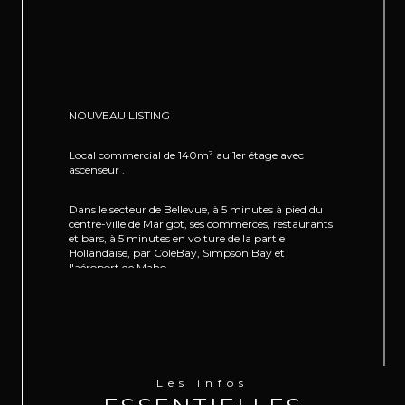
NOUVEAU LISTING
Local commercial de 140m² au 1er étage avec 
ascenseur .
Dans le secteur de Bellevue, à 5 minutes à pied du 
centre-ville de Marigot, ses commerces, restaurants 
et bars, à 5 minutes en voiture de la partie 
Hollandaise, par ColeBay, Simpson Bay et 
l'aéroport de Maho.
Le bien se compose :  de 4 bureaux, facilement 
modulables et aménageables.
Pour le stationnement, vous bénéficiez de deux 
places de parking en intérieur .
Les infos