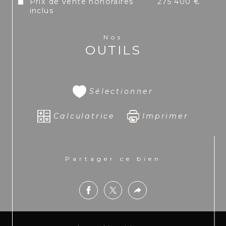
Prix de vente honoraires
275 400 €
0003 7333 délivré par la CCI de Saint Martin.
inclus
Nos
OUTILS
Sélectionner
Calculatrice
Imprimer
Partager ce bien