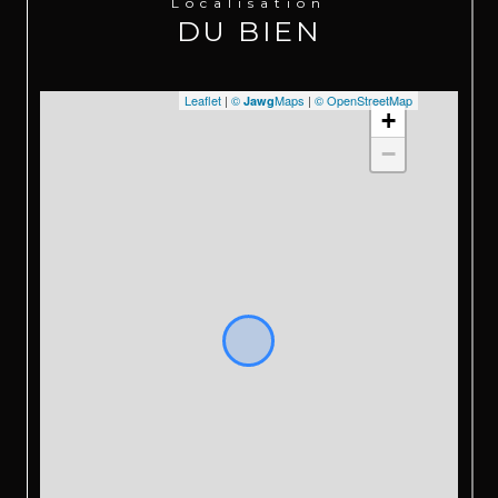
Localisation
DU BIEN
Leaflet
|
©
Maps
|
© OpenStreetMap
Jawg
+
−